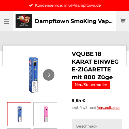
Kundenservice: info@dampftown.de
Zum
Hauptinhalt
springen
Dampftown SmoKing Vapor specialist & CO / VAPE ONLY THE BEST
VQUBE 18
KARAT EINWEG
E-ZIGARETTE
mit 800 Züge
Neu/Steuermarke
9,95 €
zzgl. MwSt. und
Versandkosten
Geschmack