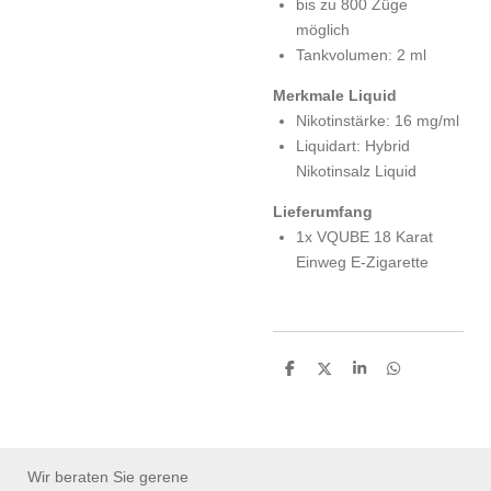
bis zu 800 Züge
möglich
Tankvolumen: 2 ml
Merkmale Liquid
Nikotinstärke: 16 mg/ml
Liquidart: Hybrid
Nikotinsalz Liquid
Lieferumfang
1x VQUBE 18 Karat
Einweg E-Zigarette
T
T
T
T
e
e
e
e
i
i
i
i
l
l
l
l
e
e
e
e
n
n
n
n
Wir beraten Sie gerene