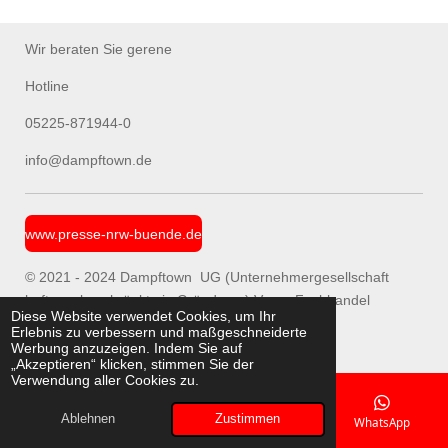
Wir beraten Sie gerene
Hotline
05225-871944-0
info@dampftown.de
www.presse-nrw-buende.de
© 2021 - 2024 Dampftown UG (Unternehmergesellschaft
haftungsbeschränkt in Gründung ) Vapor Fachhandel
Diese Website verwendet Cookies, um Ihr
Spenge/ Online Shop
Erlebnis zu verbessern und maßgeschneiderte
Werbung anzuzeigen. Indem Sie auf
„Akzeptieren“ klicken, stimmen Sie der
Verwendung aller Cookies zu.
Ablehnen
Zustimmen
E-Mail
Telefon
Karte
WhatsApp