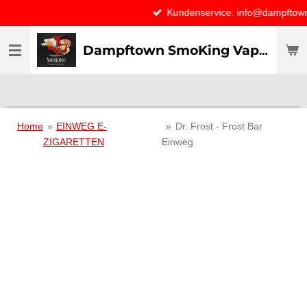
Kundenservice: info@dampftown.de
Zum
Hauptinhalt
springen
Dampftown SmoKing Vapor specialist & CO / VAPE ONLY THE BEST
Home
»
EINWEG E-
»
Dr. Frost - Frost Bar
ZIGARETTEN
Einweg