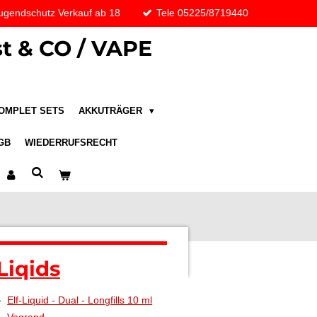
ugendschutz Verkauf ab 18
Tele 05225/8719440
t & CO / VAPE
OMPLET SETS
AKKUTRÄGER
GB
WIEDERRUFSRECHT
Liqids
Elf-Liquid - Dual - Longfills 10 ml
Vagrand