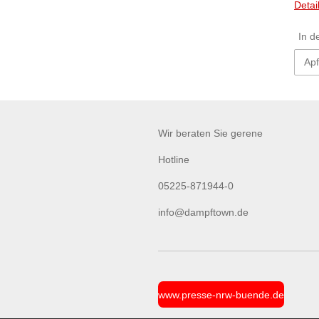
Detai
In d
Wir beraten Sie gerene
Hotline
05225-871944-0
info@dampftown.de
www.presse-nrw-buende.de