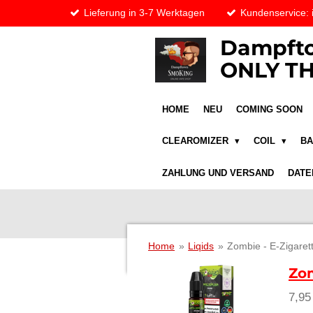
Lieferung in 3-7 Werktagen
Kundenservice:
Zum
Hauptinhalt
Dampfto
springen
ONLY TH
HOME
NEU
COMING SOON
CLEAROMIZER
COIL
B
ZAHLUNG UND VERSAND
DATE
Home
»
Liqids
»
Zombie - E-Zigaret
Zom
7,95