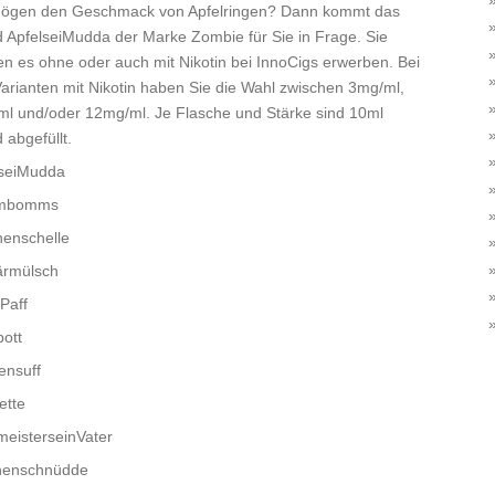
mögen den Geschmack von Apfelringen? Dann kommt das
d ApfelseiMudda der Marke Zombie für Sie in Frage. Sie
n es ohne oder auch mit Nikotin bei InnoCigs erwerben. Bei
arianten mit Nikotin haben Sie die Wahl zwischen 3mg/ml,
l und/oder 12mg/ml. Je Flasche und Stärke sind 10ml
d abgefüllt.
lseiMudda
mbomms
enschelle
ärmülsch
 Paff
ott
ensuff
ette
eisterseinVater
onenschnüdde