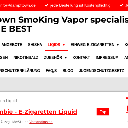
 info@dampftown.de
jede Bestellung ist Kostenpflichtig
J
wn SmoKing Vapor specialis
E BEST
ANGEBOTE
SHISHA
LIQIDS
EINWEG E-ZIGARETTEN
K
ASEN
NIKOTINSALZ
ZUBEHÖR
KONTAKT
IMPRESSUM
A
NSCHUTZERKLÄRUNG
FAQ,S
BLOG
JUGENDSCHUTZGESETZ
ten Liquid
bie - E-Zigaretten Liquid
Top
 €
zzgl. MwSt. und
Versandkosten