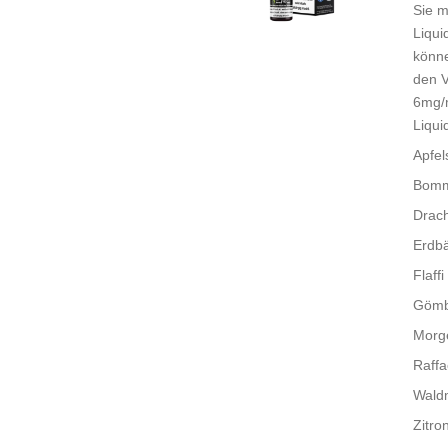
Sie 
Liqui
könne
den V
6mg/m
Liqui
Apfe
Bom
Drach
Erdb
Flaffi
Gömb
Morg
Raffa
Waldm
Zitr