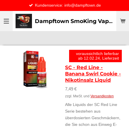
Kundenservice: info@dampftown.de
Zum
Hauptinhalt
springen
Dampftown SmoKing Vapor specialist & CO / VAPE ONLY THE BEST
voraussichtlich lieferbar
ab 12.02.24, Lieferzeit
SC - Red Line -
Banana Swirl Cookie -
Nikotinsalz Liquid
7,49 €
zzgl. MwSt. und
Versandkosten
Alle Liquids der SC Red Line
Serie bestehen aus
überdosierten Geschmäckern,
die Sie schon aus Einweg E-