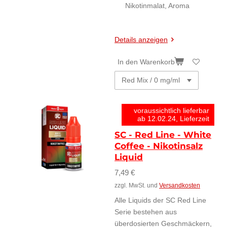
Nikotinmalat, Aroma
Details anzeigen
In den Warenkorb
voraussichtlich lieferbar
ab 12.02.24, Lieferzeit
SC - Red Line - White
Coffee - Nikotinsalz
Liquid
7,49 €
zzgl. MwSt. und
Versandkosten
Alle Liquids der SC Red Line
Serie bestehen aus
überdosierten Geschmäckern,