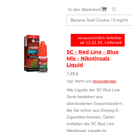
In den Warenkorb
voraussichtlich lieferbar
ab 12.02.24, Lieferzeit
SC - Red Line - Blue
Mix - Nikotinsalz
Liquid
7,49 €
zzgl. MwSt. und
Versandkosten
Alle Liquids der SC Red Line
Serie bestehen aus
überdosierten Geschmäckern,
die Sie schon aus Einweg E-
Zigaretten kennen. Daher
entfalten die SC Red Line
Nikotinsalz Liquids im