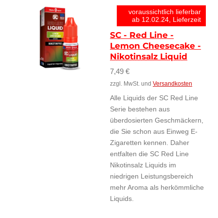
voraussichtlich lieferbar
ab 12.02.24, Lieferzeit
SC - Red Line -
Lemon Cheesecake -
Nikotinsalz Liquid
7,49 €
zzgl. MwSt. und
Versandkosten
Alle Liquids der SC Red Line
Serie bestehen aus
überdosierten Geschmäckern,
die Sie schon aus Einweg E-
Zigaretten kennen. Daher
entfalten die SC Red Line
Nikotinsalz Liquids im
niedrigen Leistungsbereich
mehr Aroma als herkömmliche
Liquids.