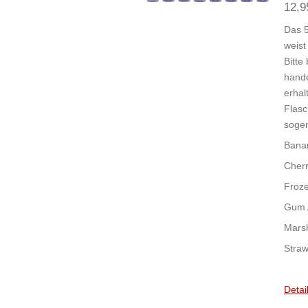
12,9
Das 5
weist
Bitte
hande
erhal
Flasc
sogen
Bana
Cherr
Froz
Gum 
Mars
Stra
Detai