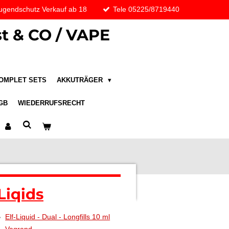
ugendschutz Verkauf ab 18
Tele 05225/8719440
t & CO / VAPE
OMPLET SETS
AKKUTRÄGER
GB
WIEDERRUFSRECHT
Liqids
Elf-Liquid - Dual - Longfills 10 ml
Vagrand