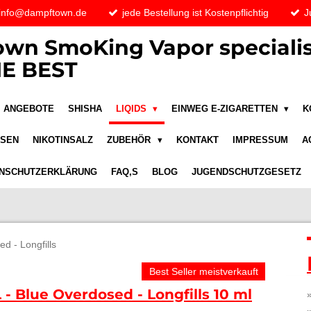
 info@dampftown.de
jede Bestellung ist Kostenpflichtig
J
wn SmoKing Vapor specialis
E BEST
ANGEBOTE
SHISHA
LIQIDS
EINWEG E-ZIGARETTEN
K
ASEN
NIKOTINSALZ
ZUBEHÖR
KONTAKT
IMPRESSUM
A
NSCHUTZERKLÄRUNG
FAQ,S
BLOG
JUGENDSCHUTZGESETZ
d - Longfills
Best Seller meistverkauft
 - Blue Overdosed - Longfills 10 ml