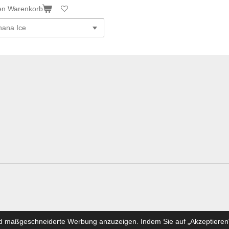
en Warenkorb
rnehmergesellschaft haftungsbeschränkt in Gründung ) Vapor Fach
nd maßgeschneiderte Werbung anzuzeigen. Indem Sie auf „Akzeptieren“