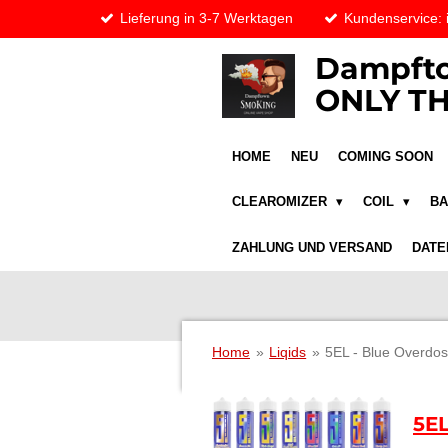
Lieferung in 3-7 Werktagen
Kundenservice:
Zum
Hauptinhalt
Dampfto
springen
ONLY TH
HOME
NEU
COMING SOON
CLEAROMIZER
COIL
B
ZAHLUNG UND VERSAND
DATE
Home
»
Liqids
»
5EL - Blue Overdose
5EL