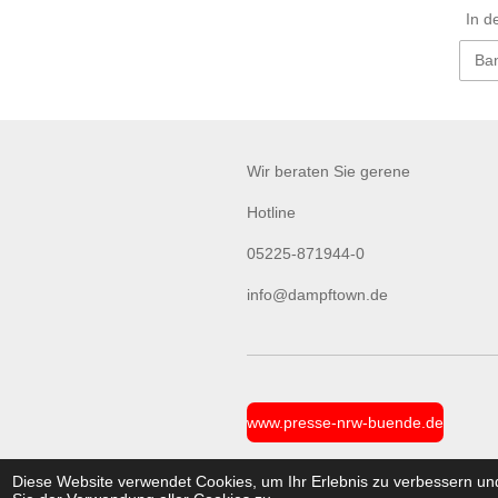
In d
Wir beraten Sie gerene
Hotline
05225-871944-0
info@dampftown.de
www.presse-nrw-buende.de
© 2021 - 2024 Dampftown UG (Unte
Diese Website verwendet Cookies, um Ihr Erlebnis zu verbessern u