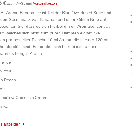
5 €
zzgl. MwSt. und
Versandkosten
EL Aroma Banana Ice ist Teil der Blue Overdosed Serie und
 den Geschmack von Bananen und einer kühlen Note auf.
 beachten Sie, dass es sich hierbei um ein Aromakonzentrat
lt, welches sich nicht zum puren Dampfen eignet. Sie
ten pro bestellter Flasche 10 ml Aroma, die in einer 120 ml
he abgefüllt sind. Es handelt sich hierbei also um ein
anntes Longfill-Aroma.
na Ice
y Yola
en Peach
Air
hmallow Cookies'n'Cream
wkiwa
ls anzeigen