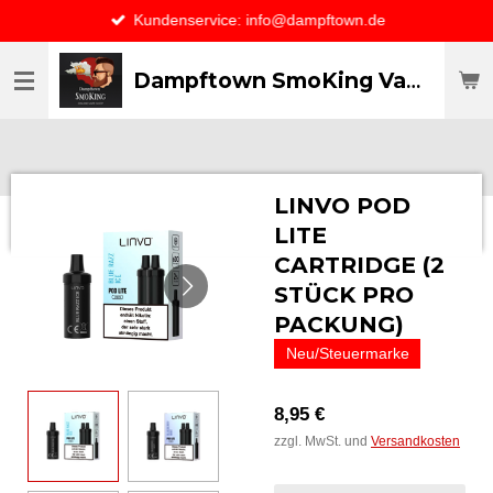
Kundenservice: info@dampftown.de
Zum
Hauptinhalt
springen
Dampftown SmoKing Vapor specialist & CO / VAPE ONLY THE BEST
LINVO POD
LITE
CARTRIDGE (2
STÜCK PRO
PACKUNG)
Neu/Steuermarke
8,95 €
zzgl. MwSt. und
Versandkosten