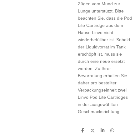
Zügen vom Mund zur
Lunge unterstützt. Bitte
beachten Sie, dass die Pod
Lite Cartridge aus dem
Hause Linvo nicht
wiederbefüllbar ist. Sobald
der Liquidvorrat im Tank
erschöpft ist, muss sie
durch eine neue ersetzt
werden. Zu Ihrer
Bevorratung erhalten Sie
daher pro bestellter
Verpackungseinheit zwei
Linvo Pod Lite Cartridges
in der ausgewählten
Geschmacksrichtung.
T
T
T
T
e
e
e
e