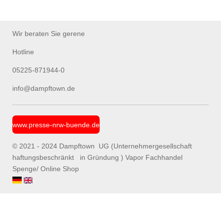
i
i
i
i
l
l
l
l
e
e
e
e
n
n
n
n
Wir beraten Sie gerene
Hotline
05225-871944-0
info@dampftown.de
www.presse-nrw-buende.de
© 2021 - 2024 Dampftown UG (Unternehmergesellschaft
haftungsbeschränkt in Gründung ) Vapor Fachhandel
Spenge/ Online Shop