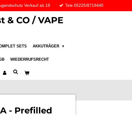
ugendschutz Verkauf ab 18
Tele 05225/8719440
t & CO / VAPE
OMPLET SETS
AKKUTRÄGER
GB
WIEDERRUFSRECHT
A - Prefilled