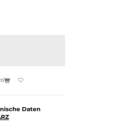
rb
chnische Daten
ÄRZ