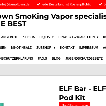
 info@dampftown.de
jede Bestellung ist Kostenpflichtig
J
wn SmoKing Vapor specialis
E BEST
ANGEBOTE
SHISHA
LIQIDS
EINWEG E-ZIGARETTEN
K
ASEN
NIKOTINSALZ
ZUBEHÖR
KONTAKT
IMPRESSUM
A
NSCHUTZERKLÄRUNG
FAQ,S
BLOG
JUGENDSCHUTZGESETZ
ELF Bar - ELF
Pod Kit
Neu/Steuermarke