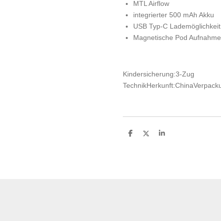
MTL Airflow
integrierter 500 mAh Akku
USB Typ-C Lademöglichkeit
Magnetische Pod Aufnahme
Kindersicherung:
3-Zug
Technik
Herkunft:
China
Verpacku
T
T
T
e
e
e
i
i
i
l
l
l
e
e
e
n
n
n