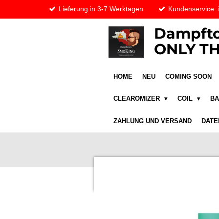
Lieferung in 3-7 Werktagen
Kundenservice:
Zum
Hauptinhalt
Dampfto
springen
ONLY TH
HOME
NEU
COMING SOON
CLEAROMIZER
COIL
B
ZAHLUNG UND VERSAND
DATE