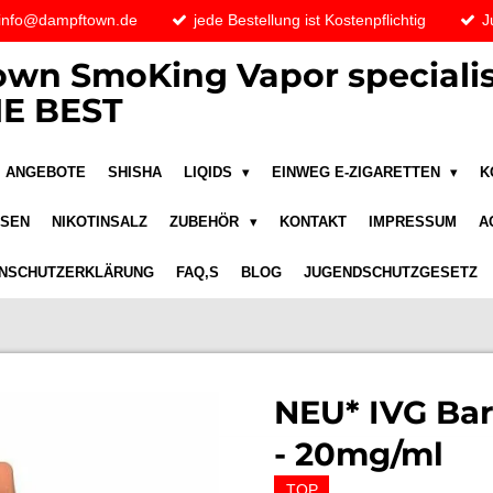
 info@dampftown.de
jede Bestellung ist Kostenpflichtig
J
wn SmoKing Vapor specialis
E BEST
ANGEBOTE
SHISHA
LIQIDS
EINWEG E-ZIGARETTEN
K
ASEN
NIKOTINSALZ
ZUBEHÖR
KONTAKT
IMPRESSUM
A
NSCHUTZERKLÄRUNG
FAQ,S
BLOG
JUGENDSCHUTZGESETZ
NEU* IVG Bar
- 20mg/ml
TOP