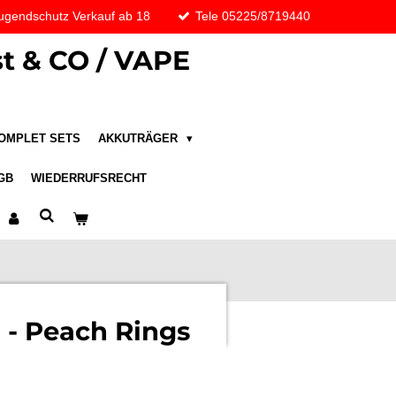
ugendschutz Verkauf ab 18
Tele 05225/8719440
t & CO / VAPE
OMPLET SETS
AKKUTRÄGER
GB
WIEDERRUFSRECHT
 - Peach Rings