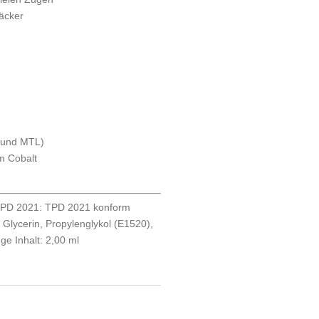
äcker
L und MTL)
m Cobalt
PD 2021:
TPD 2021 konform
:
Glycerin, Propylenglykol (E1520),
üge
Inhalt: 2,00 ml