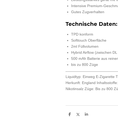
Intensive Premium-Geschm
Gutes Zugverhalten
Technische Daten:
TPD konform
Softtouch Oberfläche
2ml Füllvolumen
Hybrid Airflow (zwischen D
500 mAh Batterie aus reine
bis zu 800 Züge
Liquidtyp:
Einweg E-Zigarette
T
Herkunft:
England
Inhaltsstoffe
Nikotinsalz
Züge:
Bis zu 800 Z
T
T
T