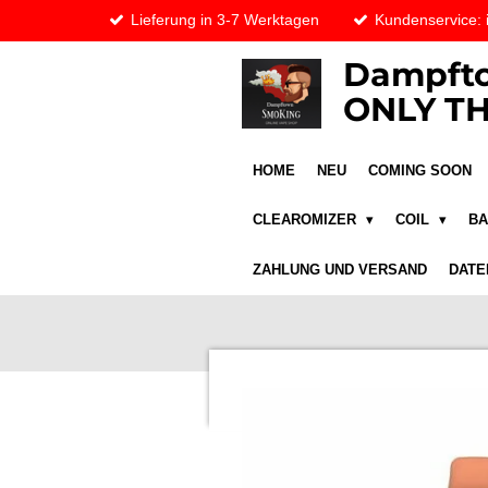
Lieferung in 3-7 Werktagen
Kundenservice:
Zum
Hauptinhalt
Dampfto
springen
ONLY TH
HOME
NEU
COMING SOON
CLEAROMIZER
COIL
B
ZAHLUNG UND VERSAND
DATE