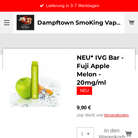
Lieferung in 3-7 Werktagen
Zum
Hauptinhalt
springen
Dampftown SmoKing Vapor specialist & CO / VAPE ONLY THE BEST
NEU* IVG Bar -
Fuji Apple
Melon -
20mg/ml
NEU
9,90 €
zzgl. MwSt. und
Versandkosten
In den
Warenkorb