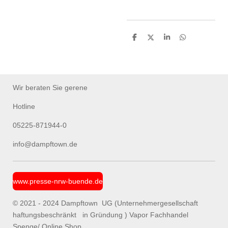
T
T
T
T
e
e
e
e
i
i
i
i
l
l
l
l
e
e
e
e
n
n
n
n
Wir beraten Sie gerene
Hotline
05225-871944-0
info@dampftown.de
www.presse-nrw-buende.de
© 2021 - 2024 Dampftown UG (Unternehmergesellschaft
haftungsbeschränkt in Gründung ) Vapor Fachhandel
Spenge/ Online Shop