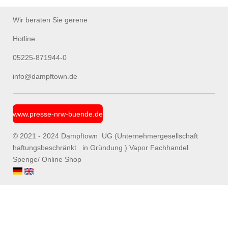
e
e
e
e
n
n
n
n
Wir beraten Sie gerene
Hotline
05225-871944-0
info@dampftown.de
www.presse-nrw-buende.de
© 2021 - 2024 Dampftown UG (Unternehmergesellschaft
haftungsbeschränkt in Gründung ) Vapor Fachhandel
Spenge/ Online Shop