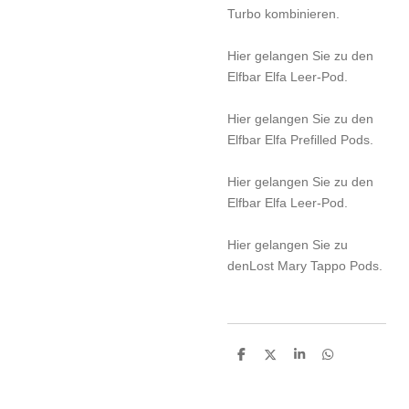
Turbo kombinieren.
Hier gelangen Sie zu den
Elfbar Elfa Leer-Pod.
Hier gelangen Sie zu den
Elfbar Elfa Prefilled Pods.
Hier gelangen Sie zu den
Elfbar Elfa Leer-Pod.
Hier gelangen Sie zu
denLost Mary Tappo Pods.
T
T
T
T
e
e
e
e
i
i
i
i
l
l
l
l