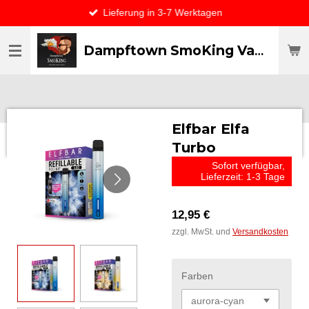
Lieferung in 3-7 Werktagen
Zum
Hauptinhalt
springen
Dampftown SmoKing Vapor specialist & CO / VAPE ONLY THE BEST
Elfbar Elfa
Turbo
Sofort verfügbar,
Lieferzeit: 1-3 Tage
12,95 €
zzgl. MwSt. und
Versandkosten
Farben