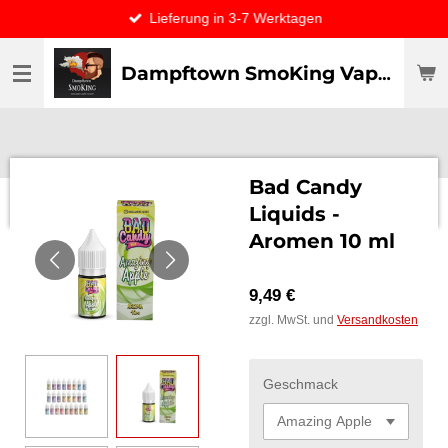
Lieferung in 3-7 Werktagen
Zum
Hauptinhalt
springen
Dampftown SmoKing Vapor specialist & CO / VAPE ONLY THE BEST
Bad Candy
Liquids -
Aromen 10 ml
9,49 €
zzgl. MwSt. und
Versandkosten
Geschmack