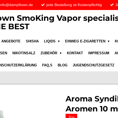
 info@dampftown.de
jede Bestellung ist Kostenpflichtig
J
wn SmoKing Vapor specialis
E BEST
ANGEBOTE
SHISHA
LIQIDS
EINWEG E-ZIGARETTEN
K
ASEN
NIKOTINSALZ
ZUBEHÖR
KONTAKT
IMPRESSUM
A
NSCHUTZERKLÄRUNG
FAQ,S
BLOG
JUGENDSCHUTZGESETZ
Aroma Syndik
Aromen 10 m
Top