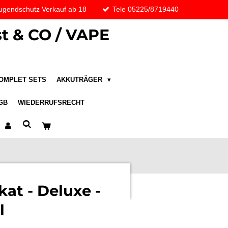
ugendschutz Verkauf ab 18
Tele 05225/8719440
t & CO / VAPE
OMPLET SETS
AKKUTRÄGER
GB
WIEDERRUFSRECHT
at - Deluxe -
l