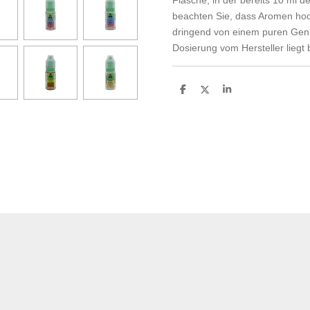
beachten Sie, dass Aromen hoch
dringend von einem puren Gen
Dosierung vom Hersteller liegt 
T
T
T
e
e
e
i
i
i
l
l
l
e
e
e
n
n
n