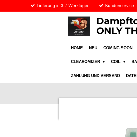
Lieferung in 3-7 Werktagen
Kundenservice:
Zum
Hauptinhalt
Dampfto
springen
ONLY TH
HOME
NEU
COMING SOON
CLEAROMIZER
COIL
B
ZAHLUNG UND VERSAND
DATE