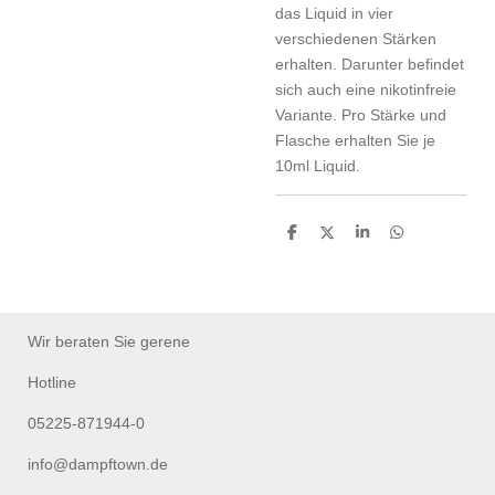
das Liquid in vier
verschiedenen Stärken
erhalten. Darunter befindet
sich auch eine nikotinfreie
Variante. Pro Stärke und
Flasche erhalten Sie je
10ml Liquid.
T
T
T
T
e
e
e
e
i
i
i
i
l
l
l
l
e
e
e
e
n
n
n
n
Wir beraten Sie gerene
Hotline
05225-871944-0
info@dampftown.de