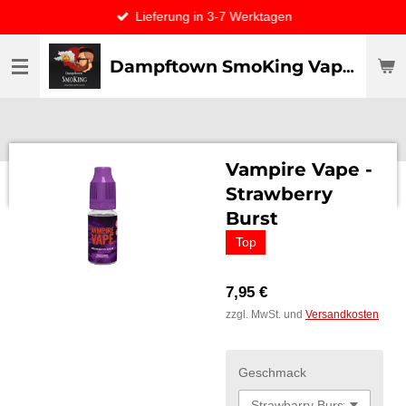
Lieferung in 3-7 Werktagen
Zum
Hauptinhalt
springen
Dampftown SmoKing Vapor specialist & CO / VAPE ONLY THE BEST
Vampire Vape -
Strawberry
Burst
Top
7,95 €
zzgl. MwSt. und
Versandkosten
Geschmack