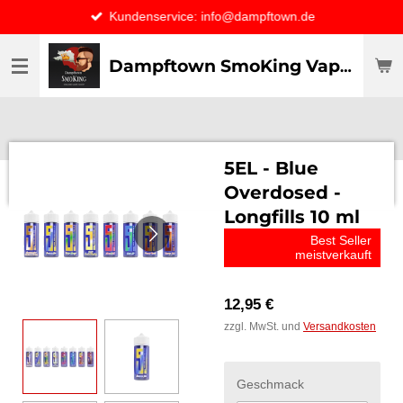
Kundenservice: info@dampftown.de
Zum
Hauptinhalt
springen
Dampftown SmoKing Vapor specialist & CO / VAPE ONLY THE BEST
5EL - Blue
Overdosed -
Longfills 10 ml
Best Seller
meistverkauft
12,95 €
zzgl. MwSt. und
Versandkosten
Geschmack