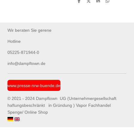
T
T
T
T
e
e
e
e
i
i
i
i
l
l
l
l
e
e
e
e
n
n
n
n
Wir beraten Sie gerene
Hotline
05225-871944-0
info@dampftown.de
www.presse-nrw-buende.de
© 2021 - 2024 Dampftown UG (Unternehmergesellschaft
haftungsbeschränkt in Gründung ) Vapor Fachhandel
Spenge/ Online Shop