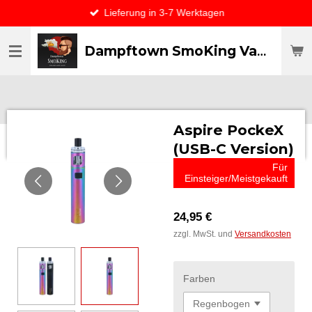
Lieferung in 3-7 Werktagen
Zum
Hauptinhalt
springen
Dampftown SmoKing Vapor specialist & CO / VAPE ONLY THE BEST
Aspire PockeX
(USB-C Version)
Für
Einsteiger/Meistgekauft
24,95 €
zzgl. MwSt. und
Versandkosten
Farben