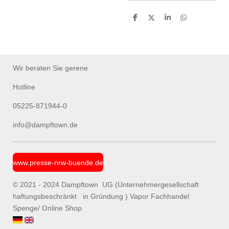
T
T
T
T
e
e
e
e
i
i
i
i
l
l
l
l
e
e
e
e
n
n
n
n
Wir beraten Sie gerene
Hotline
05225-871944-0
info@dampftown.de
www.presse-nrw-buende.de
© 2021 - 2024 Dampftown UG (Unternehmergesellschaft
haftungsbeschränkt in Gründung ) Vapor Fachhandel
Spenge/ Online Shop