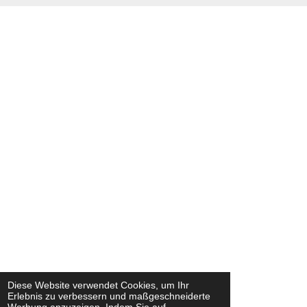
Diese Website verwendet Cookies, um Ihr
Erlebnis zu verbessern und maßgeschneiderte
Werbung anzuzeigen. Indem Sie auf