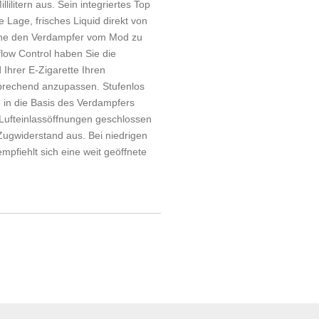
ilitern aus. Sein integriertes Top
ie Lage, frisches Liquid direkt von
hne den Verdampfer vom Mod zu
flow Control haben Sie die
 Ihrer E-Zigarette Ihren
prechend anzupassen. Stufenlos
n in die Basis des Verdampfers
e Lufteinlassöffnungen geschlossen
er Zugwiderstand aus. Bei niedrigen
pfiehlt sich eine weit geöffnete