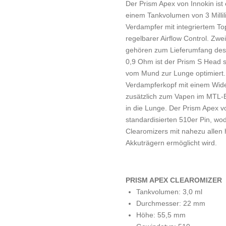
Der Prism Apex von Innokin ist 
einem Tankvolumen von 3 Millilit
Verdampfer mit integriertem To
regelbarer Airflow Control. Zw
gehören zum Lieferumfang des 
0,9 Ohm ist der Prism S Head 
vom Mund zur Lunge optimiert. 
Verdampferkopf mit einem Wid
zusätzlich zum Vapen im MTL-Be
in die Lunge. Der Prism Apex v
standardisierten 510er Pin, wo
Clearomizers mit nahezu allen
Akkuträgern ermöglicht wird.
PRISM APEX CLEAROMIZER
Tankvolumen: 3,0 ml
Durchmesser: 22 mm
Höhe: 55,5 mm