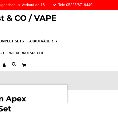
ugendschutz Verkauf ab 18
Tele 05225/8719440
t & CO / VAPE
OMPLET SETS
AKKUTRÄGER
GB
WIEDERRUFSRECHT
m Apex
Set