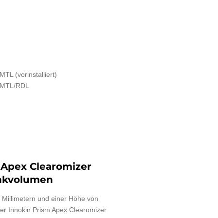
TL (vorinstalliert)
| MTL/RDL
 Apex Clearomizer
Tankvolumen
Millimetern und einer Höhe von
 der Innokin Prism Apex Clearomizer