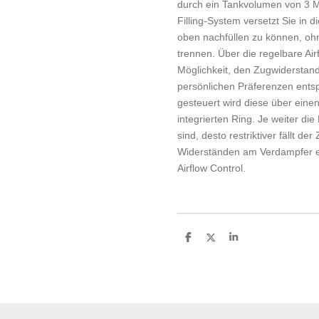
durch ein Tankvolumen von 3 Mill
Filling-System versetzt Sie in d
oben nachfüllen zu können, o
trennen. Über die regelbare Air
Möglichkeit, den Zugwiderstand
persönlichen Präferenzen ents
gesteuert wird diese über eine
integrierten Ring. Je weiter di
sind, desto restriktiver fällt d
Widerständen am Verdampfer em
Airflow Control.
T
T
T
e
e
e
i
i
i
l
l
l
e
e
e
n
n
n