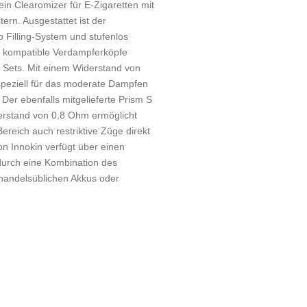
ein Clearomizer für E-Zigaretten mit
ern. Ausgestattet ist der
p Filling-System und stufenlos
ei kompatible Verdampferköpfe
Sets. Mit einem Widerstand von
speziell für das moderate Dampfen
Der ebenfalls mitgelieferte Prism S
erstand von 0,8 Ohm ermöglicht
reich auch restriktive Züge direkt
on Innokin verfügt über einen
durch eine Kombination des
 handelsüblichen Akkus oder