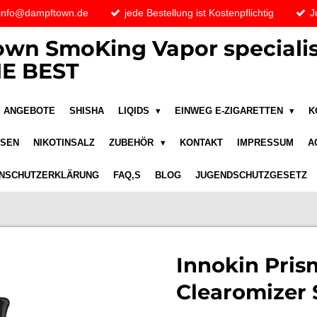
 info@dampftown.de
jede Bestellung ist Kostenpflichtig
J
wn SmoKing Vapor specialis
E BEST
ANGEBOTE
SHISHA
LIQIDS
EINWEG E-ZIGARETTEN
K
ASEN
NIKOTINSALZ
ZUBEHÖR
KONTAKT
IMPRESSUM
A
NSCHUTZERKLÄRUNG
FAQ,S
BLOG
JUGENDSCHUTZGESETZ
Innokin Pris
Clearomizer 