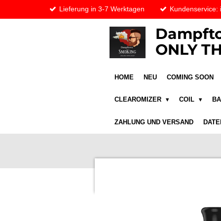
Lieferung in 3-7 Werktagen
Kundenservice:
Zum
Hauptinhalt
Dampfto
springen
ONLY TH
HOME
NEU
COMING SOON
CLEAROMIZER
COIL
B
ZAHLUNG UND VERSAND
DATE