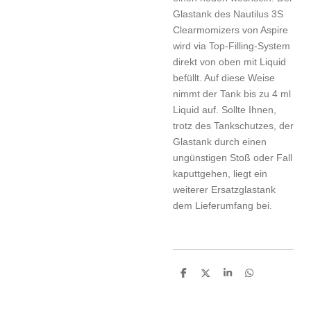
Glastank des Nautilus 3S
Clearmomizers von Aspire
wird via Top-Filling-System
direkt von oben mit Liquid
befüllt. Auf diese Weise
nimmt der Tank bis zu 4 ml
Liquid auf. Sollte Ihnen,
trotz des Tankschutzes, der
Glastank durch einen
ungünstigen Stoß oder Fall
kaputtgehen, liegt ein
weiterer Ersatzglastank
dem Lieferumfang bei.
T
T
T
T
e
e
e
e
i
i
i
i
l
l
l
l