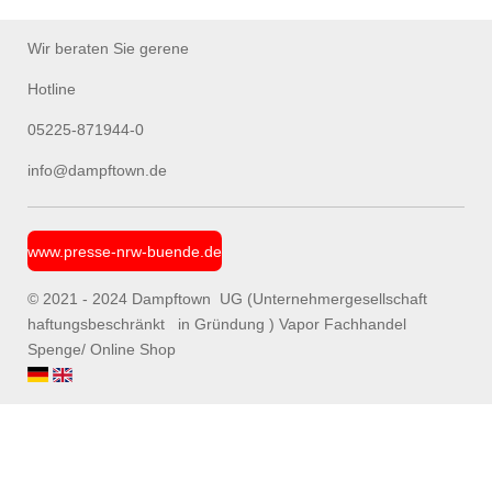
e
e
e
e
n
n
n
n
Wir beraten Sie gerene
Hotline
05225-871944-0
info@dampftown.de
www.presse-nrw-buende.de
© 2021 - 2024 Dampftown UG (Unternehmergesellschaft
haftungsbeschränkt in Gründung ) Vapor Fachhandel
Spenge/ Online Shop