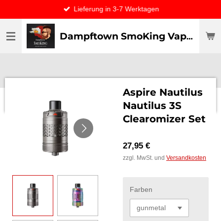
Lieferung in 3-7 Werktagen
Zum
Hauptinhalt
springen
Dampftown SmoKing Vapor specialist & CO / VAPE ONLY THE BEST
Aspire Nautilus
Nautilus 3S
Clearomizer Set
27,95 €
zzgl. MwSt. und
Versandkosten
Farben