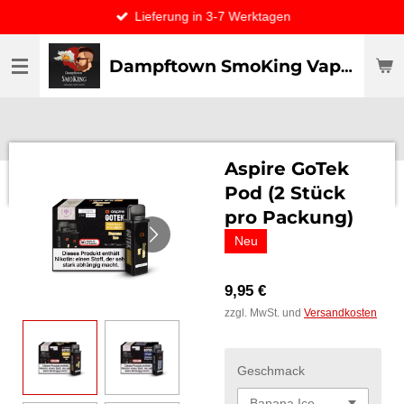
Lieferung in 3-7 Werktagen
Zum
Hauptinhalt
springen
Dampftown SmoKing Vapor specialist & CO / VAPE ONLY THE BEST
Aspire GoTek
Pod (2 Stück
pro Packung)
Neu
9,95 €
zzgl. MwSt. und
Versandkosten
Geschmack