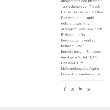
ausgestattet und bietet ein
Tankvolumen von 4,5 ml.
Der Aspire GoTek 0,8 Ohm
Pod wird ohne Liquid
geliefert, was Ihnen
ermöglicht, den Tank nach
Belieben mit Ihrem
bevorzugten Liquid zu
befüllen. Bitte
berücksichtigen Sie, dass
der Aspire GoTek 0,8 Ohm
Pod
NICHT
im
Lieferumfang des Aspire
GoTek Pods enthalten ist..
T
T
T
T
e
e
e
e
i
i
i
i
l
l
l
l
e
e
e
e
n
n
n
n