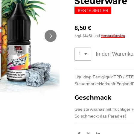
Steuerware
BESTE SELLER
8,50 €
zzgl. MwSt. und
Versandkosten
In den Warenko
Liquidtyp:
Fertigliquid
TPD / ST
Steuermarke
Herkunft:
England
F
Geschmack
Geeiste Ananas mit fruchtiger 
So schmeckt das Paradies!