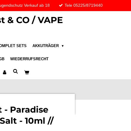
ugendschutz Verkauf ab 18
Tele 05225/8719440
t & CO / VAPE
OMPLET SETS
AKKUTRÄGER
GB
WIEDERRUFSRECHT
 - Paradise
alt - 10ml //