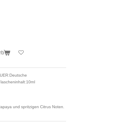
rb
EUER:
Deutsche
lascheninhalt:
10ml
Papaya und spritzigen Citrus Noten.