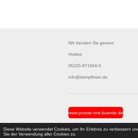
Wir beraten Sie gerene
Hotline
05225-871944-0
info@dampftown.de
www.presse-nrw-buende.de
© 2021 - 2024 Dampftown UG (Unte
Diese Website verwendet Cookies, um Ihr Erlebnis zu verbessern u
Sie der Verwendung aller Cookies zu.