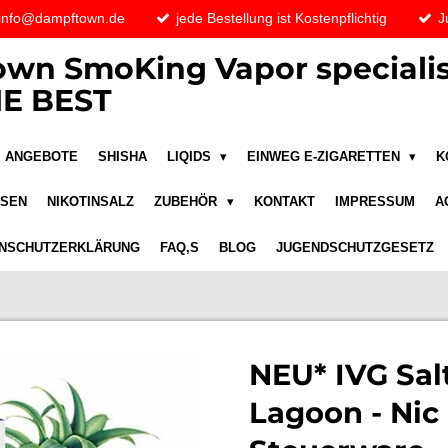
 info@dampftown.de
jede Bestellung ist Kostenpflichtig
J
wn SmoKing Vapor specialis
E BEST
ANGEBOTE
SHISHA
LIQIDS
EINWEG E-ZIGARETTEN
K
ASEN
NIKOTINSALZ
ZUBEHÖR
KONTAKT
IMPRESSUM
A
NSCHUTZERKLÄRUNG
FAQ,S
BLOG
JUGENDSCHUTZGESETZ
NEU* IVG Salt
Lagoon - Nic S