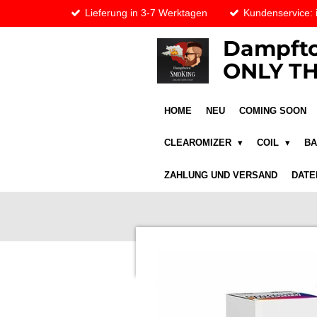
Lieferung in 3-7 Werktagen
Kundenservice:
Zum
Hauptinhalt
Dampfto
springen
ONLY TH
HOME
NEU
COMING SOON
CLEAROMIZER
COIL
B
ZAHLUNG UND VERSAND
DATE