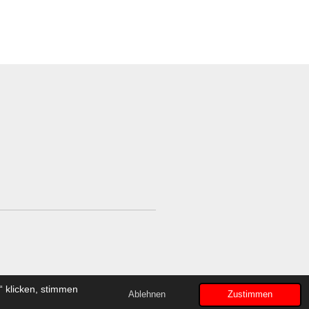
handel Spenge/ Online Shop
 klicken, stimmen
Ablehnen
Zustimmen