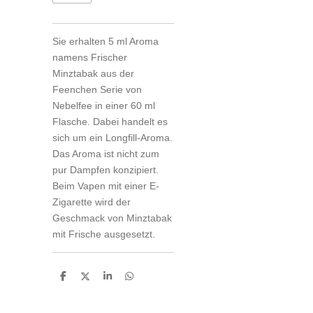
Sie erhalten 5 ml Aroma
namens Frischer
Minztabak aus der
Feenchen Serie von
Nebelfee in einer 60 ml
Flasche. Dabei handelt es
sich um ein Longfill-Aroma.
Das Aroma ist nicht zum
pur Dampfen konzipiert.
Beim Vapen mit einer E-
Zigarette wird der
Geschmack von Minztabak
mit Frische ausgesetzt.
T
T
T
T
e
e
e
e
i
i
i
i
l
l
l
l