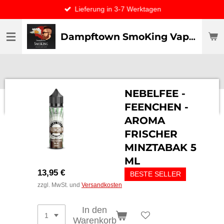
Lieferung in 3-7 Werktagen
Zum
Hauptinhalt
springen
Dampftown SmoKing Vapor specialist & CO / VAPE ONLY THE BEST
NEBELFEE -
FEENCHEN -
AROMA
FRISCHER
MINZTABAK 5
ML
13,95 €
BESTE SELLER
zzgl. MwSt. und
Versandkosten
In den
Warenkorb