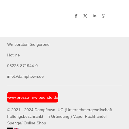
T
T
T
T
e
e
e
e
i
i
i
i
l
l
l
l
e
e
e
e
n
n
n
n
Wir beraten Sie gerene
Hotline
05225-871944-0
info@dampftown.de
www.presse-nrw-buende.de
© 2021 - 2024 Dampftown UG (Unternehmergesellschaft
haftungsbeschränkt in Gründung ) Vapor Fachhandel
Spenge/ Online Shop