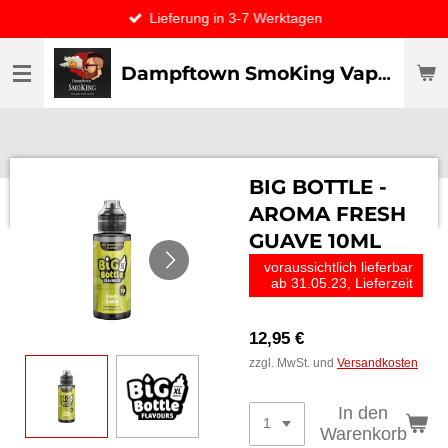
Lieferung in 3-7 Werktagen
Zum
Hauptinhalt
springen
Dampftown SmoKing Vapor specialist & CO / VAPE ONLY THE BEST
BIG BOTTLE -
AROMA FRESH
GUAVE 10ML
voraussichtlich lieferbar
ab 31.05.23, Lieferzeit
12,95 €
zzgl. MwSt. und
Versandkosten
In den
Warenkorb