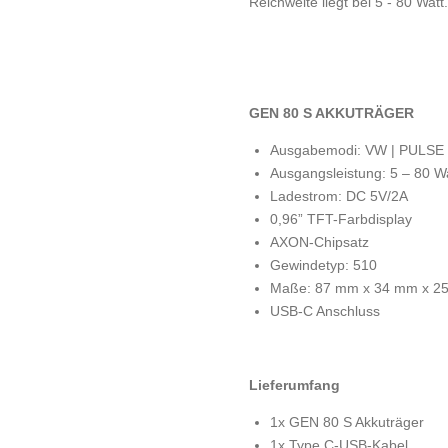
Reichweite liegt bei 5 - 80 Watt.
GEN 80 S AKKUTRÄGER
Ausgabemodi: VW | PULSE |
Ausgangsleistung: 5 – 80 W
Ladestrom: DC 5V/2A
0,96” TFT-Farbdisplay
AXON-Chipsatz
Gewindetyp: 510
Maße: 87 mm x 34 mm x 2
USB-C Anschluss
Lieferumfang
1x GEN 80 S Akkuträger
1x Type C-USB-Kabel