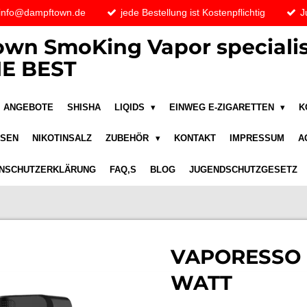
 info@dampftown.de
jede Bestellung ist Kostenpflichtig
J
wn SmoKing Vapor specialis
E BEST
ANGEBOTE
SHISHA
LIQIDS
EINWEG E-ZIGARETTEN
K
ASEN
NIKOTINSALZ
ZUBEHÖR
KONTAKT
IMPRESSUM
A
NSCHUTZERKLÄRUNG
FAQ,S
BLOG
JUGENDSCHUTZGESETZ
VAPORESSO 
WATT