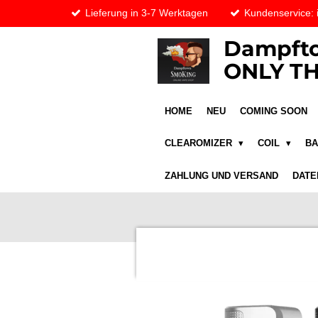
Lieferung in 3-7 Werktagen
Kundenservice:
Zum
Hauptinhalt
Dampfto
springen
ONLY TH
HOME
NEU
COMING SOON
CLEAROMIZER
COIL
B
ZAHLUNG UND VERSAND
DATE