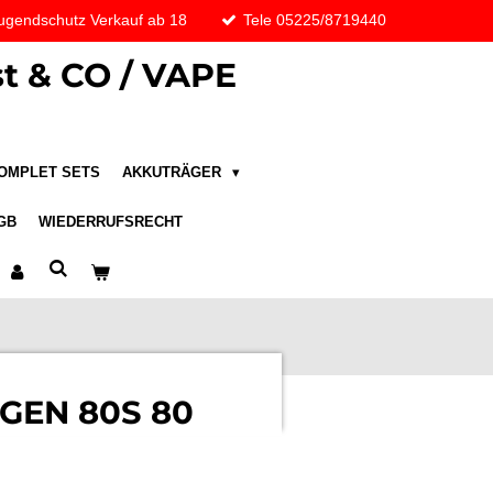
ugendschutz Verkauf ab 18
Tele 05225/8719440
t & CO / VAPE
OMPLET SETS
AKKUTRÄGER
GB
WIEDERRUFSRECHT
GEN 80S 80