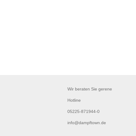
Wir beraten Sie gerene
Hotline
05225-871944-0
info@dampftown.de